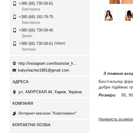
+380 (66) 730-58-61
Екатерина
+380 (68) 192-79-75
Екатерина
+380 (66) 730-59-45
Денис
Viber
+380 (66) 730-58-61
Катюша
http://instagram.com/buststar_katysha
katyshacher1981@gmail.com
З повним асо
Бюстгальтер фірм
добре підіймає гр
ул, АМУРСКАЯ 44, Харків, Україна
Розміри
: 85, 9
Интернет-магазин "Комплимент"
Наявність розмірі