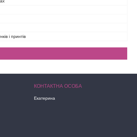
ках
нків і принтів
Екатерина