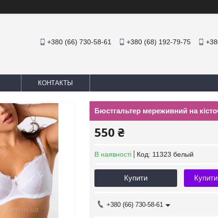
+380 (66) 730-58-61
+380 (68) 192-79-75
+38
КОНТАКТЫ
Бюстгальтер мереживний на кісточ
550 ₴
В наявності
Код:
11323 белый
Купити
Купити
+380 (66) 730-58-61