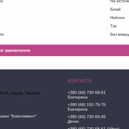
ра
На кісточ
Білий
Нейлон
Так
ти
Без візеру
ля замовлення
+380 (66) 730-58-61
 44, Харків, Україна
Екатерина
+380 (68) 192-79-75
Екатерина
газин "Комплимент"
+380 (66) 730-59-45
Денис
+380 (66) 730-58-61
Viber