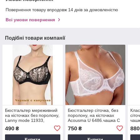
Повернення товару впродовж 14 днів за домовленістю
Всі умови повернення
Подібні товари компанії
Бюстгальтер мереживний
Бюстгальтер сіточка, без
Клас
на кісточках без поролону,
поролону, на кісточках
сіто
Lanny mode 11933,
Acousma U 6486.чашка C
чашк
чорний чашка D
490
750
880
₴
₴
Купити
Купити