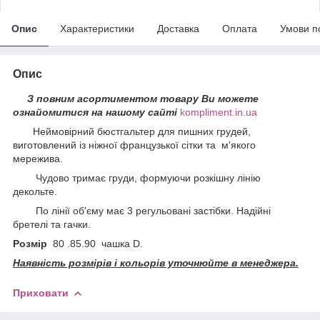
Опис
Характеристики
Доставка
Оплата
Умови п
Опис
З повним асортиментом товару Ви можете
ознайомитися на нашому сайті
kompliment.in.ua
Неймовірний бюстгальтер для пишних грудей,
виготовлений із ніжної французької сітки та м'якого
мережива.
Чудово тримає груди, формуючи розкішну лінію
декольте.
По лінії об'єму має 3 регульовані застібки. Надійні
бретелі та гачки.
Розмір
80 .85.90 чашка D.
Наявність розмірів і кольорів уточнюйте в менеджера.
Приховати