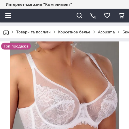
Интернет-магазин "Комплимент"
Товари та послуги
Корсетное белье
Acousma
Бюс
Топ продажів