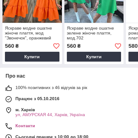
Яскраве модне ошатне
Яскраве модне ошатне
Яскр
жіноче плаття, мод
зелене жіноче плаття,
рома
"Звонечок", оранжевий
мод.702
плат
560
560
580
₴
₴
Купити
Купити
Про нас
100% позитивних з 46 відгуків за рік
Працює з 05.10.2016
м. Харків
ул, АМУРСКАЯ 44, Харків, Україна
Контакти
Сьогодні працює з 10:00 до 18:00