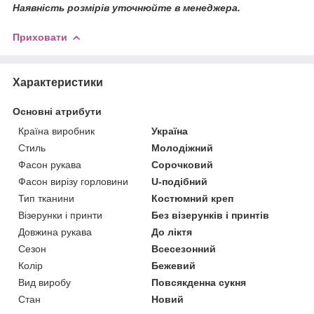
Наявність розмірів уточнюйте в менеджера.
Приховати
Характеристики
Основні атрибути
Країна виробник
Україна
Стиль
Молодіжний
Фасон рукава
Сорочковий
Фасон вирізу горловини
U-подібний
Тип тканини
Костюмний креп
Візерунки і принти
Без візерунків і принтів
Довжина рукава
До ліктя
Сезон
Всесезонний
Колір
Бежевий
Вид виробу
Повсякденна сукня
Стан
Новий