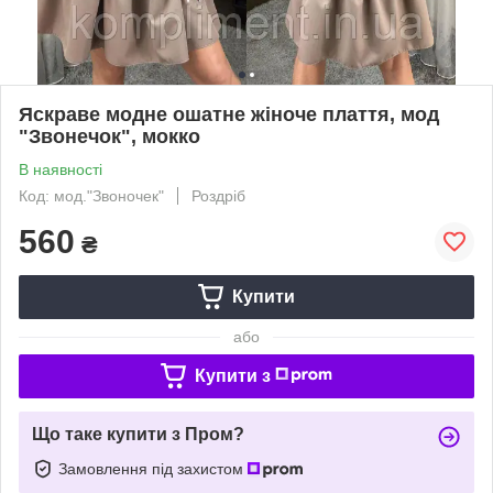
Яскраве модне ошатне жіноче плаття, мод
"Звонечок", мокко
В наявності
Код: мод."Звоночек"
Роздріб
560
₴
Купити
або
Купити з
Що таке купити з Пром?
Замовлення під захистом