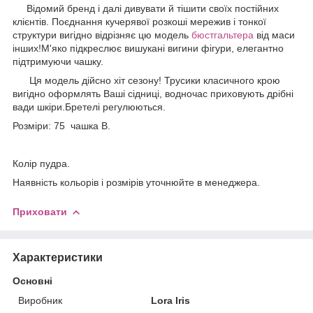
Відомий бренд і далі дивувати й тішити своїх постійних
клієнтів. Поєднання кучерявої розкоші мережив і тонкої
структури вигідно відрізняє цю модель
бюстгальтера
від маси
інших!М'яко підкреслює вишукані вигини фігури, елегантно
підтримуючи чашку.
Ця модель дійсно хіт сезону! Трусики класичного крою
вигідно оформлять Ваші сідниці, водночас приховують дрібні
вади шкіри.Бретелі регулюються.
Розміри: 75 чашка B.
Колір пудра.
Наявність кольорів і розмірів уточнюйте в менеджера.
Приховати
Характеристики
Основні
Виробник
Lora Iris