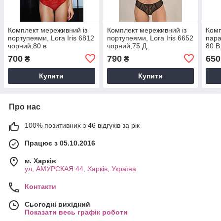
Комплект мереживний із
Комплект мереживний із
Комп
портупеями, Lora Iris 6812
портупеями, Lora Iris 6652
пара
чорний,80 в
чорний,75 Д.
80 В
700
790
650
₴
₴
Купити
Купити
Про нас
100% позитивних з 46 відгуків за рік
Працює з 05.10.2016
м. Харків
ул, АМУРСКАЯ 44, Харків, Україна
Контакти
Сьогодні вихідний
Показати весь графік роботи