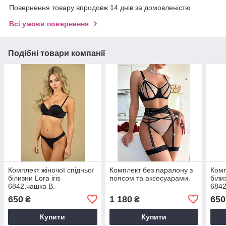
Повернення товару впродовж 14 днів за домовленістю
Всі умови повернення
Подібні товари компанії
Комплект жіночої спідньої
Комплект без паралону з
Комп
білизни Lora iris
поясом та аксесуарами.
білиз
6842,чашка В.
6842
650
1 180
650
₴
₴
Купити
Купити