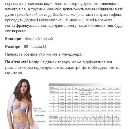
переваги та приховає вади. Бюстгальтер підкреслить жіночність
вашого тіла, а трусики бразилію допоможуть вашим сідницям мати
дуже привабливий вигляд. Зваблива колірна гама та пушап ефект,
припадуть до душі найвимогливішій модниці. М'які мережива і
ніжна французька сітка, що дають змогу носити комплект під будь-
яке вбрання.
Кольори
: бежевий/чорний
Розміри
: 90 чашка D.
Наявність розмірів уточнюйте в менеджера.
Пам'ятайте!
Колір і відтінок товару може відрізнятися від
реально через індивідуальні параметри фотообладнання та
монітора.