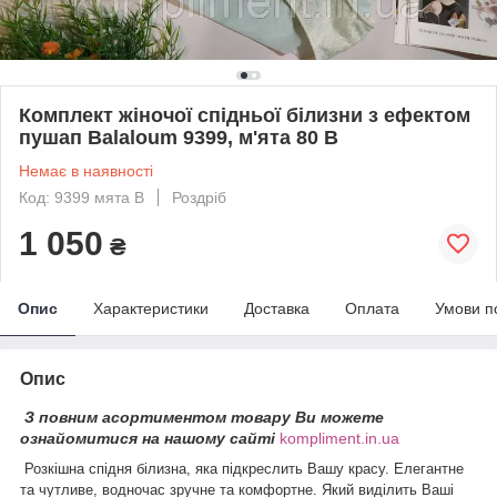
Комплект жіночої спідньої білизни з ефектом
пушап Balaloum 9399, м'ята 80 В
Немає в наявності
Код: 9399 мята В
Роздріб
1 050
₴
Опис
Характеристики
Доставка
Оплата
Умови п
Опис
З повним асортиментом товару Ви можете
ознайомитися на нашому сайті
kompliment.in.ua
Розкішна спідня білизна, яка підкреслить Вашу красу. Елегантне
та чутливе, водночас зручне та комфортне. Який виділить Ваші