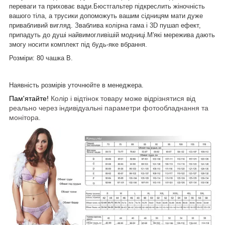
переваги та приховає вади.Бюстгальтер підкреслить жіночність
вашого тіла, а трусики допоможуть вашим сідницям мати дуже
привабливий вигляд. Зваблива колірна гама і 3D пушап ефект,
припадуть до душі найвимогливішій модниці.М'які мережива дають
змогу носити комплект під будь-яке вбрання.
Розміри: 80 чашка B.
Наявність розмірів уточнюйте в менеджера.
Пам'ятайте!
Колір і відтінок товару може відрізнятися від
реально через індивідуальні параметри фотообладнання та
монітора.