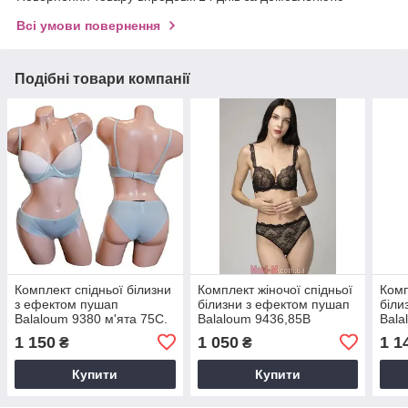
Всі умови повернення
Подібні товари компанії
Комплект спідньої білизни
Комплект жіночої спідньої
Комп
з ефектом пушап
білизни з ефектом пушап
біли
Balaloum 9380 м'ята 75С.
Balaloum 9436,85В
Bala
чаш
1 150
1 050
1 1
₴
₴
Купити
Купити