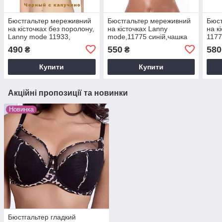
Бюстгальтер мереживний
Бюстгальтер мереживний
Бюст
на кісточках без поролону,
на кісточках Lanny
на к
Lanny mode 11933,
mode,11775 синій,чашка
1177
чорний чашка D
Е.
490
550
580
₴
₴
Купити
Купити
Акційні пропозиції та новинки
Новинка
Бюстгальтер гладкий