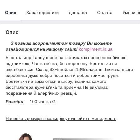
Опис
Характеристики
Доставка
Оплата
Умови п
Опис
З повним асортиментом товару Ви можете
ознайомитися на нашому сайті
kompliment.in.ua
Бюстгальтер Lanny mode на кісточках із посиленою бічною
підтримкою, Чашка м'яка, без поролону. Бретельки не
відстібаються. Склад 82% нейлон 18% еластан. Білизна цього
виробника дуже добре носиться й добре тримає груди.
Бретельки не врізаються в шкіру, тканина самого
бюстгальтера дуже м'яка та приємна Не викликає
подразнення й алергічних реакцій.
Розміри
: 100 чашка G
Наявність розмірів і кольорів уточнюйте в менеджера.