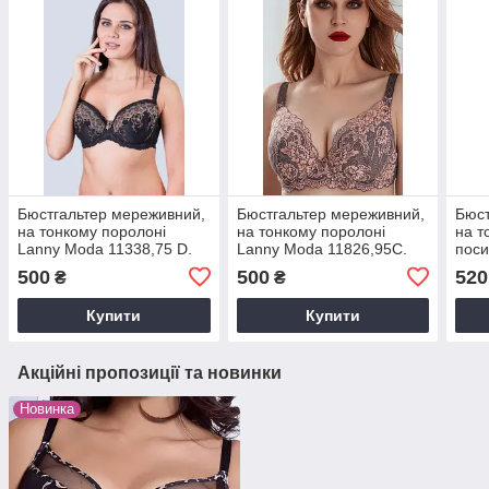
Бюстгальтер мереживний,
Бюстгальтер мереживний,
Бюст
на тонкому поролоні
на тонкому поролоні
на т
Lanny Moda 11338,75 D.
Lanny Moda 11826,95С.
поси
част
500
500
520
₴
₴
1182
Купити
Купити
Акційні пропозиції та новинки
Новинка