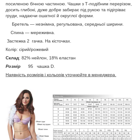
посиленою бічною частиною. Чашки з Т-подібним перерізом,
досить глибокі, дуже добре забирає під рукою та підігріває
груди, надаючи ошатної й округлої форми.
Бретель — незнімна, регульована, середньої ширини.
Спина — мереживна.
Застежка 2 гачка. На кісточках.
Колір: сірий/рожевий
Склад
: 82% нейлон, 18% еластан
Розмір
95 чашка D.
Наявність розмірів і кольорів уточнюйте в менеджера.