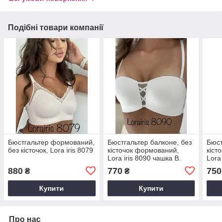
Подібні товари компанії
Бюстгальтер формований,
Бюстгальтер балконе, без
Бюст
без кісточок, Lora iris 8079
кісточок формований,
кіст
Lora iris 8090 чашка B.
Lora
880
770
750
₴
₴
Купити
Купити
Про нас