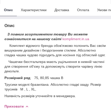
Опис
Характеристики
Доставка
Оплата
Умови п
Опис
З повним асортиментом товару Ви можете
ознайомитися на нашому сайті
kompliment.in.ua
Комплект відомого бренда обов'язково полонить Вас своїм
вишуканим дизайном і бездоганним стилем. Абсолютно
гладка чашка чудово підходить для носіння під обтислий одяг.
Чашечки бюстгальтера мають ущільнення в нижній частині
для створення об'єму та допоможуть створити чарівну лінію
декольте.
Розмірний ряд
: 75, 80,85 чашка В
Трусики моделі бразиліана. Абсолютно гладкі ззаду. Розмір
трусиків M , L , XL,
Наявність розмірів уточнюйте в менеджера.
Приховати