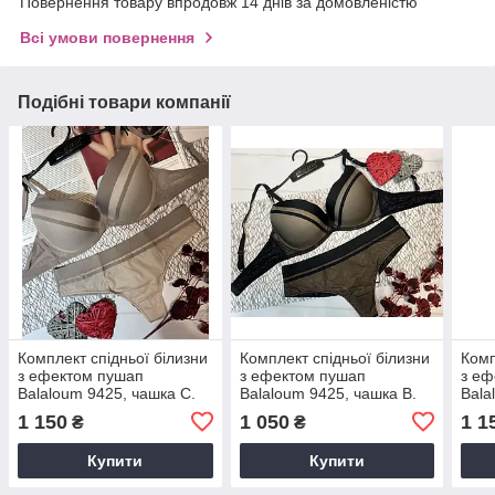
Повернення товару впродовж 14 днів за домовленістю
Всі умови повернення
Подібні товари компанії
Комплект спідньої білизни
Комплект спідньої білизни
Комп
з ефектом пушап
з ефектом пушап
з еф
Balaloum 9425, чашка C.
Balaloum 9425, чашка B.
Bala
1 150
1 050
1 1
₴
₴
Купити
Купити