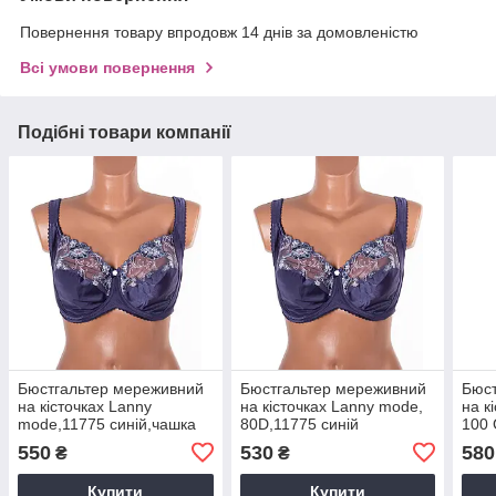
Повернення товару впродовж 14 днів за домовленістю
Всі умови повернення
Подібні товари компанії
Бюстгальтер мереживний
Бюстгальтер мереживний
Бюст
на кісточках Lanny
на кісточках Lanny mode,
на к
mode,11775 синій,чашка
80D,11775 синій
100 
Е.
550
530
580
₴
₴
Купити
Купити