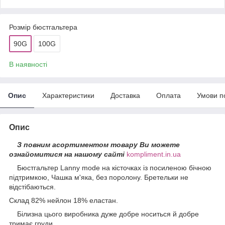
Розмір бюстгальтера
90G
100G
В наявності
Опис
Характеристики
Доставка
Оплата
Умови п
Опис
З повним асортиментом товару Ви можете
ознайомитися на нашому сайті
kompliment.in.ua
Бюстгальтер Lanny mode на кісточках із посиленою бічною
підтримкою, Чашка м'яка, без поролону. Бретельки не
відстібаються.
Склад 82% нейлон 18% еластан.
Білизна цього виробника дуже добре носиться й добре
тримає груди.