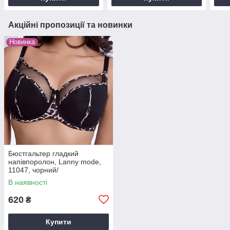
Акційні пропозиції та новинки
Новинка
Бюстгальтер гладкий
напівпоролон, Lanny mode,
11047, чорний/
леопард,чашка E.
В наявності
620
₴
Купити