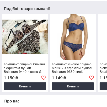
Подібні товари компанії
Комплект спідньої білизни
Комплект жіночої спідньої
Комп
з ефектом пушап
білизни з ефектом пушап
біли
Balaloum 9440, чашка Д.
Balalaum 9330 синій,
Bala
чашка С
1 150
1 149
1 1
₴
₴
Купити
Купити
Про нас