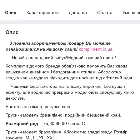
Опис
Характеристики
Доставка
Оплата
Умови п
Опис
З повним асортиментом товару Ви можете
ознайомитися на нашому сайті
kompliment.in.ua
Новий леопардовий вибух!Модний звірячий принт!
Комплект відомого бренда обов'язково полонить Вас своїм
вишуканим дизайном і бездоганним стилем. Абсолютно
гладка чашка чудово підходить для носіння під обтислий одяг.
Чашечки бюстгальтера на тонкому поролоні, без пушап
ефекту, але водночас прекрасно моделюють спокусливу лінію
декольте.
Бретель незнімна, регульована.
Трусики модель бразиліано, подвійний безшовний край.
Розмірний ряд
: 75,80,85,90 чашка С
Трусики моделі бразиліана. Абсолютно гладкі ззаду. Розмір
трусиків М , L , XL, XXL .