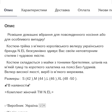
Опис
Характеристики
Доставка
Оплата
Умови п
Опис
Розкішне домашнє вбрання для повсякденного носіння або
для особливого випадку!
Костюм-трійка з м'якого королівського велюру українського
бренда N.EL безсумнівно здивує Вас своїм неповторним
стилем і чудовою якістю.
Костюм складається з майки з тонкими бретелями, штанів на
м'якій гумці та короткого халатика на поясі.Без ґудзиків.
Велюр високої якості, виріб із м'якого мережива.
Размеры : S (42 ),M (44 ),L (46 ),XL (48 -50 ).
🌠В наявності🌠
⭐️Комплект жіночий ТМ N.EL⭐️
✅Виробник: Україна 🇺🇦