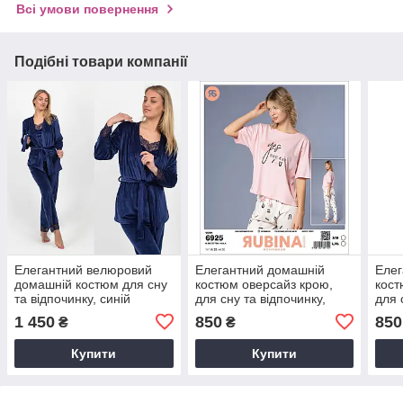
Всі умови повернення
Подібні товари компанії
Елегантний велюровий
Елегантний домашній
Елег
домашній костюм для сну
костюм оверсайз крою,
кост
та відпочинку, синій
для сну та відпочинку,
для 
піжама.
піжа
1 450
850
850
₴
₴
Купити
Купити