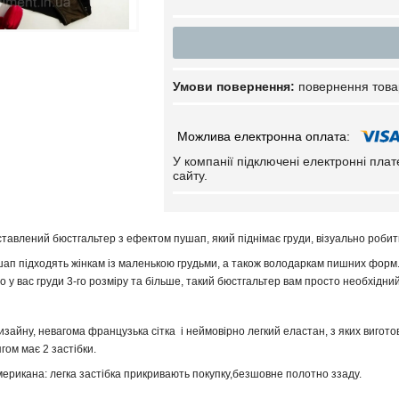
повернення това
У компанії підключені електронні пла
сайту.
влений бюстгальтер з ефектом пушап, який піднімає груди, візуально робить ї
 підходять жінкам із маленькою грудьми, а також володаркам пишних форм. Н
о у вас груди 3-го розміру та більше, такий бюстгальтер вам просто необхідний
 дизайну, невагома французька сітка і неймовірно легкий еластан, з яких вигот
гом має 2 застібки.
рикана: легка застібка прикривають покупку,безшовне полотно ззаду.