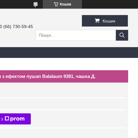
Кошик
Кошик
0 (66) 730-59-45
и з ефектом пушап Balalaum 9381, чашка Д.
 з