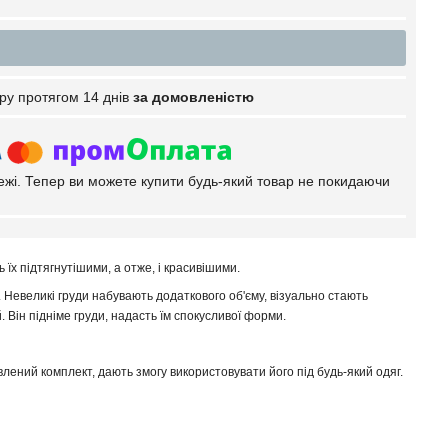
ру протягом 14 днів
за домовленістю
тежі. Тепер ви можете купити будь-який товар не покидаючи
х підтягнутішими, а отже, і красивішими.
евеликі груди набувають додаткового об'єму, візуально стають
. Він підніме груди, надасть їм спокусливої форми.
овлений комплект, дають змогу використовувати його під будь-який одяг.