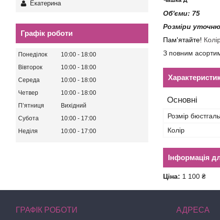
Чашка Д
Екатерина
Об'єми: 75
Розміри уточню
Графік роботи
Пам'ятайте!
Колір
З повним асорти
Понеділок
10:00
18:00
Вівторок
10:00
18:00
Характеристи
Середа
10:00
18:00
Четвер
10:00
18:00
Основні
Пʼятниця
Вихідний
Розмір бюстгал
Субота
10:00
17:00
Колір
Неділя
10:00
17:00
Інформація д
Ціна:
1 100 ₴
ГРАФІК РОБОТИ