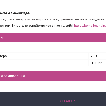
йте в менеджера.
 і відтінок товару може відрізнятися від реально через індивідуал
ментом Ви можете ознайомитися в нас на сайті
https://kompliment.in
ки
ьтера
75D
Чорний
ля замовлення