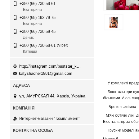
+380 (66) 730-58-61
Екатерина
+380 (68) 192-79-75
Екатерина
+380 (66) 730-59-45
Денис
Viber
+380 (66) 730-58-61
Катюша
http://instagram.com/buststar_katysha
katyshacher1981@gmail.com
У комплекті предста
Бюстгальтери пушап
ул, АМУРСКАЯ 44, Харків, Україна
більшими. А ось якщ
Бретель знімна.
М'які обтічні лінії
Интернет-магазин "Комплимент"
Бюстгальтер за обся
Трусики моделі аме