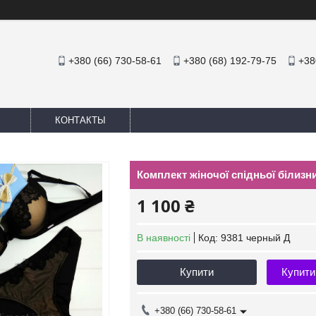
+380 (66) 730-58-61
+380 (68) 192-79-75
+38
КОНТАКТЫ
Комплект жіночої спідньої білизн
1 100 ₴
В наявності
Код:
9381 черный Д
Купити
Купити
+380 (66) 730-58-61