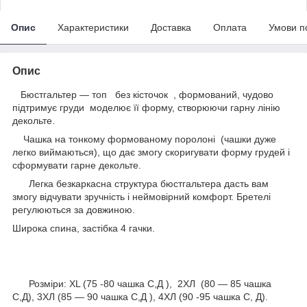
Опис
Характеристики
Доставка
Оплата
Умови п
Опис
Бюстгальтер — топ без кісточок , формований, чудово
підтримує груди моделює її форму, створюючи гарну лінію
декольте.
Чашка на тонкому формованому поролоні (чашки дуже
легко виймаються), що дає змогу скоригувати форму грудей і
сформувати гарне декольте.
Легка безкаркасна структура бюстгальтера дасть вам
змогу відчувати зручність і неймовірний комфорт. Бретелі
регулюються за довжиною.
Широка спина, застібка 4 гачки.
Розміри: ХL (75 -80 чашка С,Д ), 2ХЛ (80 — 85 чашка
С,Д), 3ХЛ (85 — 90 чашка С,Д ), 4ХЛ (90 -95 чашка С, Д).