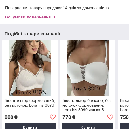
Повернення товару впродовж 14 днів за домовленістю
Всі умови повернення
Подібні товари компанії
Бюстгальтер формований,
Бюстгальтер балконе, без
Бюст
без кісточок, Lora iris 8079
кісточок формований,
кіст
Lora iris 8090 чашка B.
Lora
880
770
750
₴
₴
Купити
Купити