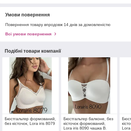
Умови повернення
Повернення товару впродовж 14 днів за домовленістю
Всі умови повернення
Подібні товари компанії
Бюстгальтер формований,
Бюстгальтер балконе, без
Бюст
без кісточок, Lora iris 8079
кісточок формований,
кіст
Lora iris 8090 чашка B.
Lora