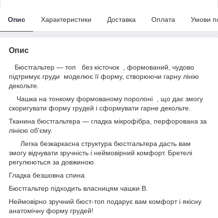
Опис
Характеристики
Доставка
Оплата
Умови п
Опис
Бюстгальтер — топ без кісточок , формований, чудово
підтримує груди моделює її форму, створюючи гарну лінію
декольте.
Чашка на тонкому формованому поролоні , що дає змогу
скоригувати форму грудей і сформувати гарне декольте.
Тканина бюстгальтера — гладка мікрофібра, перфорована за
лінією об'єму.
Легка безкаркасна структура бюстгальтера дасть вам
змогу відчувати зручність і неймовірний комфорт. Бретелі
регулюються за довжиною.
Гладка безшовна спина
Бюстгальтер підходить власницям чашки B.
Неймовірно зручний бюст-топ подарує вам комфорт і якісну
анатомічну форму грудей!