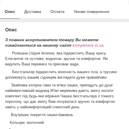
Опис
Доставка
Оплата
Умови повернення
Опис
З повним асортиментом товару Ви можете
ознайомитися на нашому сайті
kompliment.in.ua
Розкішна спідня білизна, яка підкреслить Вашу красу.
Елегантне та чутливе, водночас зручне та комфортне. Які
виділить Ваші переваги та приховає вади.
Бюстгальтер підкреслить жіночність вашого тіла, а трусики
допоможуть вашим сідницям виглядати дуже привабливо.
Зваблива колірна гама та м'яка чашка, припадуть до душі
найвимогливішій модниці.М'які мережива дають змогу носити
комплект під будь-яке вбрання.Чашка бюстгальтера з тонкого
поролону, що дає змогу Вам почуватися зручно та комфортно
навіть у найкомфортніший спекотний день.
Внутрішнє покриття чашки-бавовна.
Кольори: молочний