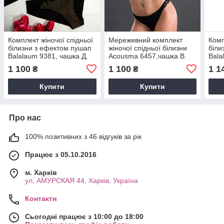
Комплект жіночої спідньої
Мереживний комплект
Комп
білизни з ефектом пушап
жіночої спідньої білизни
біли
Balalaum 9381, чашка Д.
Acousma 6457,чашка В.
Bala
чаш
1 100
1 100
1 1
₴
₴
Купити
Купити
Про нас
100% позитивних з 46 відгуків за рік
Працює з 05.10.2016
м. Харків
ул, АМУРСКАЯ 44, Харків, Україна
Контакти
Сьогодні працює з 10:00 до 18:00