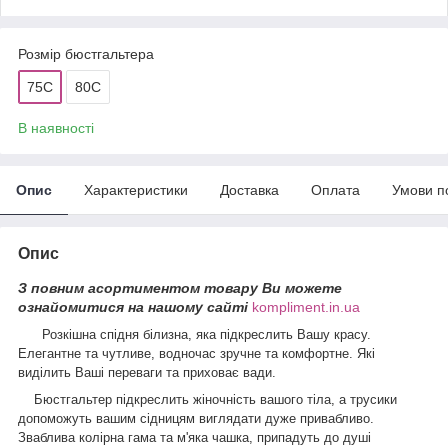
Розмір бюстгальтера
75C
80С
В наявності
Опис
Характеристики
Доставка
Оплата
Умови п
Опис
З повним асортиментом товару Ви можете
ознайомитися на нашому сайті
kompliment.in.ua
Розкішна спідня білизна, яка підкреслить Вашу красу.
Елегантне та чутливе, водночас зручне та комфортне. Які
виділить Ваші переваги та приховає вади.
Бюстгальтер підкреслить жіночність вашого тіла, а трусики
допоможуть вашим сідницям виглядати дуже привабливо.
Зваблива колірна гама та м'яка чашка, припадуть до душі