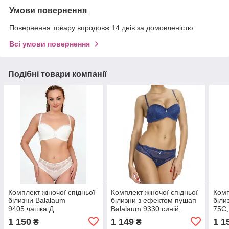
Умови повернення
Повернення товару впродовж 14 днів за домовленістю
Всі умови повернення
Подібні товари компанії
Комплект жіночої спідньої
Комплект жіночої спідньої
Комп
білизни Balalaum
білизни з ефектом пушап
біли
9405,чашка Д
Balalaum 9330 синій,
75С,
чашка С
1 150
1 149
1 1
₴
₴