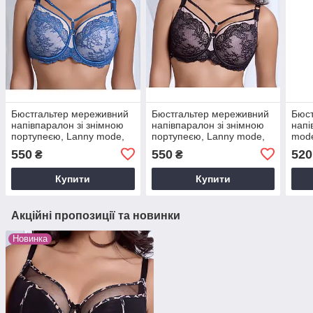
Бюстгальтер мереживний
Бюстгальтер мереживний
Бюст
напівпаралон зі знімною
напівпаралон зі знімною
напі
портупеєю, Lanny mode,
портупеєю, Lanny mode,
mode
11841 блакитний, чашка Д
11841 чорний/беж, чашка
Д
550
550
520
₴
₴
Д
Купити
Купити
Акційні пропозиції та новинки
Новинка