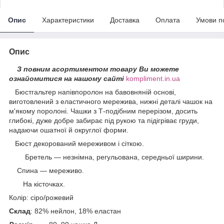
Опис
Характеристики
Доставка
Оплата
Умови п
Опис
З повним асортиментом товару Ви можете
ознайомитися на нашому сайті
kompliment.in.ua
Бюстгальтер напівпоролон на бавовняній основі,
виготовлений з еластичного мережива, нижні деталі чашок на
м'якому поролоні. Чашки з Т-подібним перерізом, досить
глибокі, дуже добре забирає під рукою та підігріває груди,
надаючи ошатної й округлої форми.
Бюст декорований мереживом і сіткою.
Бретель — незнімна, регульована, середньої ширини.
Спина — мереживо.
На кісточках.
Колір: сіро/рожевий
Склад
: 82% нейлон, 18% еластан