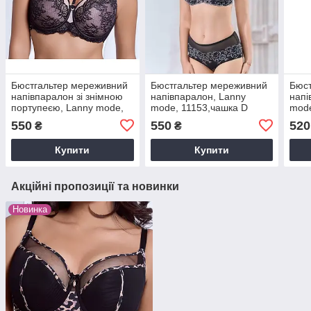
Бюстгальтер мереживний
Бюстгальтер мереживний
Бюст
напівпаралон зі знімною
напівпаралон, Lanny
напі
портупеєю, Lanny mode,
mode, 11153,чашка D
mode
11841 чорний/беж, чашка
Д
550
550
520
₴
₴
Д
Купити
Купити
Акційні пропозиції та новинки
Новинка