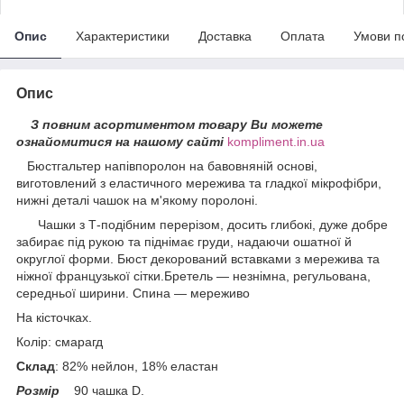
Опис
Характеристики
Доставка
Оплата
Умови п
Опис
З повним асортиментом товару Ви можете
ознайомитися на нашому сайті
kompliment.in.ua
Бюстгальтер напівпоролон на бавовняній основі,
виготовлений з еластичного мережива та гладкої мікрофібри,
нижні деталі чашок на м'якому поролоні.
Чашки з Т-подібним перерізом, досить глибокі, дуже добре
забирає під рукою та піднімає груди, надаючи ошатної й
округлої форми. Бюст декорований вставками з мережива та
ніжної французької сітки.Бретель — незнімна, регульована,
середньої ширини. Спина — мереживо
На кісточках.
Колір: смарагд
Склад
: 82% нейлон, 18% еластан
Розмір
90 чашка D.