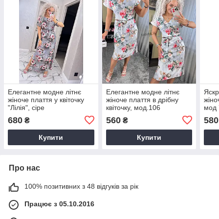
Елегантне модне літнє
Елегантне модне літнє
Яскр
жіноче плаття у квіточку
жіноче плаття в дрібну
жіно
"Лілія", сіре
квіточку, мод.106
мод 
680
560
580
₴
₴
Купити
Купити
Про нас
100% позитивних з 48 відгуків за рік
Працює з 05.10.2016