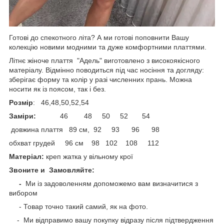
Готові до спекотного літа? А ми готові поповнити Вашу
колекцію новими модними та дуже комфортними платтями.
Літнє жіноче плаття "Адель" виготовлено з високоякісного
матеріалу. Відмінно поводиться під час носіння та догляду:
зберігає форму та колір у разі численних прань. Можна
носити як із поясом, так і без.
Розмір
: 46,48,50,52,54
Заміри:
46 48 50 52 54
довжина плаття 89 см, 92 93 96 98
обхват грудей 96 см 98 102 108 112
Матеріал:
креп жатка у вільному крої
Звоните и Замовляйте:
-
Ми із задоволенням допоможемо вам визначитися з
вибором
- Товар точно такий самий, як на фото.
- Ми відправимо вашу покупку відразу після підтвердження