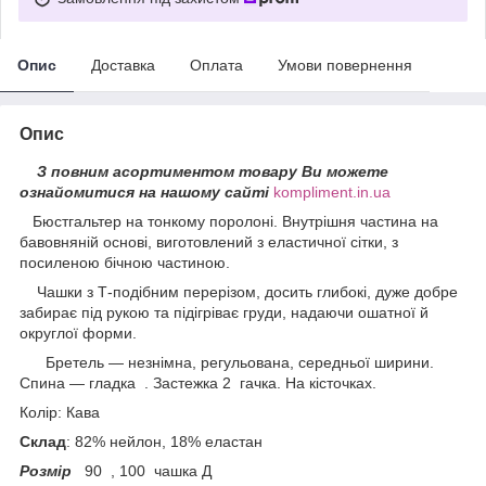
Опис
Доставка
Оплата
Умови повернення
Опис
З повним асортиментом товару Ви можете
ознайомитися на нашому сайті
kompliment.in.ua
Бюстгальтер на тонкому поролоні. Внутрішня частина на
бавовняній основі, виготовлений з еластичної сітки, з
посиленою бічною частиною.
Чашки з Т-подібним перерізом, досить глибокі, дуже добре
забирає під рукою та підігріває груди, надаючи ошатної й
округлої форми.
Бретель — незнімна, регульована, середньої ширини.
Спина — гладка . Застежка 2 гачка. На кісточках.
Колір: Кава
Склад
: 82% нейлон, 18% еластан
Розмір
90 , 100 чашка Д