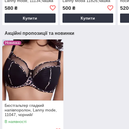
Lanny mode, 11134,чашка
Lanny Moda 11826,чашка
поси
С
Д.
част
580
500
520
₴
₴
1182
Купити
Купити
Акційні пропозиції та новинки
Новинка
Бюстгальтер гладкий
напівпоролон, Lanny mode,
11047, чорний/
леопард,чашка E.
В наявності