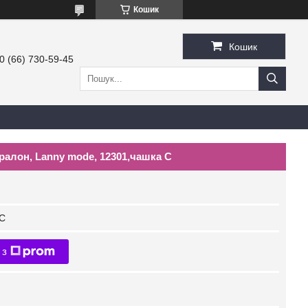
Кошик
Кошик
0 (66) 730-59-45
алон, Lanny mode, 12301,чашка С
 С
 з