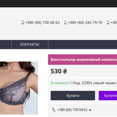
+380 (66) 730-58-61
+380 (68) 192-79-75
+38
КОНТАКТЫ
Бюстгальтер мереживний напівпор
530 ₴
В наявності
Код:
12301 серый чашка
Купити
Купити
+380 (66) 730-58-61