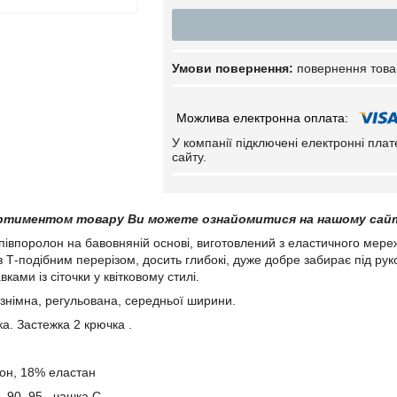
повернення това
У компанії підключені електронні пла
сайту.
ртиментом товару Ви можете ознайомитися на нашому сай
впоролон на бавовняній основі, виготовлений з еластичного мережи
з Т-подібним перерізом, досить глибокі, дуже добре забирає під ру
ками із сіточки у квітковому стилі.
імна, регульована, середньої ширини.
 Застежка 2 крючка .
он, 18% еластан
, 90 ,95 чашка С