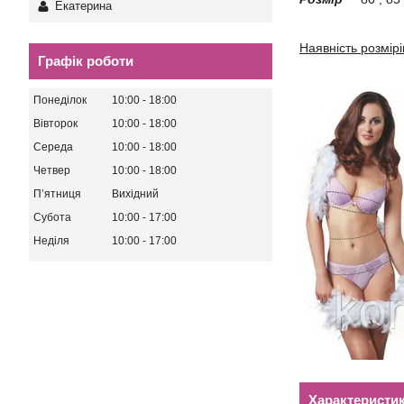
Екатерина
Наявність розмірі
Графік роботи
Понеділок
10:00
18:00
Вівторок
10:00
18:00
Середа
10:00
18:00
Четвер
10:00
18:00
Пʼятниця
Вихідний
Субота
10:00
17:00
Неділя
10:00
17:00
Характеристи