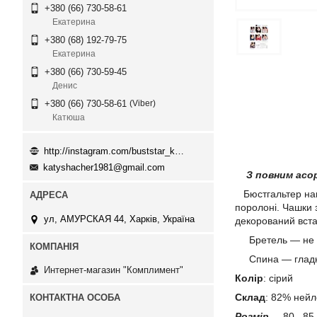
+380 (66) 730-58-61
Екатерина
+380 (68) 192-79-75
Екатерина
+380 (66) 730-59-45
Денис
Viber
+380 (66) 730-58-61
Катюша
http://instagram.com/buststar_katysha
katyshacher1981@gmail.com
З повним асо
Бюстгальтер напі
поролоні. Чашки 
ул, АМУРСКАЯ 44, Харків, Україна
декорований встав
Бретель — не зн
Спина — гладка.
Интернет-магазин "Комплимент"
Колір
: сірий
Склад
: 82% нейл
Розмір
80 , 85 