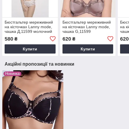
Бюстгальтер мереживний
Бюстгальтер мереживний
Бюст
на кісточках Lanny mode,
на кісточках Lanny mode,
на к
чашка Д,11599 молочний
чашка G,11599
чашк
580
620
620
₴
₴
Купити
Купити
Акційні пропозиції та новинки
Новинка