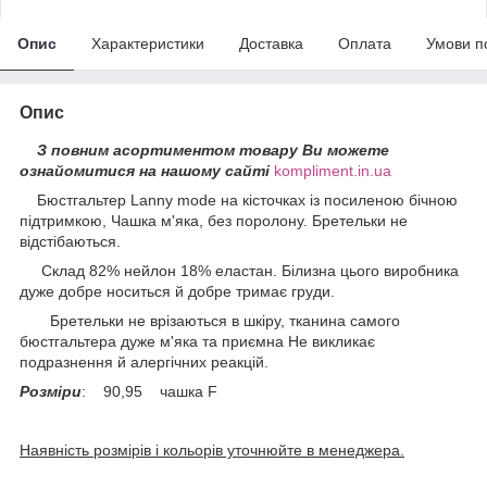
Опис
Характеристики
Доставка
Оплата
Умови п
Опис
З повним асортиментом товару Ви можете
ознайомитися на нашому сайті
kompliment.in.ua
Бюстгальтер Lanny mode на кісточках із посиленою бічною
підтримкою, Чашка м'яка, без поролону. Бретельки не
відстібаються.
Склад 82% нейлон 18% еластан. Білизна цього виробника
дуже добре носиться й добре тримає груди.
Бретельки не врізаються в шкіру, тканина самого
бюстгальтера дуже м'яка та приємна Не викликає
подразнення й алергічних реакцій.
Розміри
: 90,95 чашка F
Наявність розмірів і кольорів уточнюйте в менеджера.