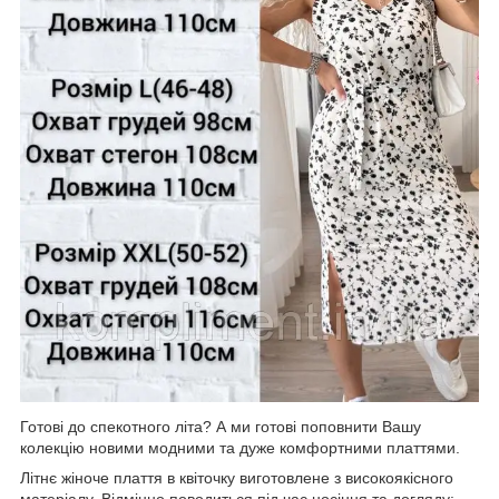
Готові до спекотного літа? А ми готові поповнити Вашу
колекцію новими модними та дуже комфортними платтями.
Літнє жіноче плаття в квіточку виготовлене з високоякісного
матеріалу. Відмінно поводиться під час носіння та догляду: