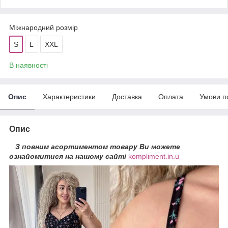
Міжнародний розмір
S
L
XXL
В наявності
Опис
Характеристики
Доставка
Оплата
Умови п
Опис
З повним асортиментом товару Ви можете
ознайомитися на нашому сайті
kompliment.in.u