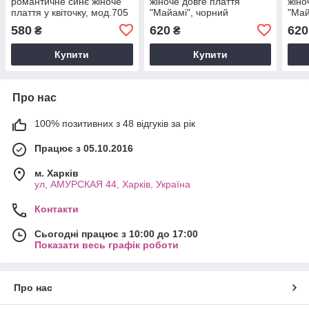
романтичне синє жіноче
жіноче довге плаття
жіно
плаття у квіточку, мод.705
"Майамі", чорний
"Май
580
620
620
₴
₴
Купити
Купити
Про нас
100% позитивних з 48 відгуків за рік
Працює з 05.10.2016
м. Харків
ул, АМУРСКАЯ 44, Харків, Україна
Контакти
Сьогодні працює з 10:00 до 17:00
Показати весь графік роботи
Про нас