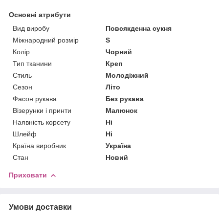
Основні атрибути
Вид виробу
Повсякденна сукня
Міжнародний розмір
S
Колір
Чорний
Тип тканини
Креп
Стиль
Молодіжний
Сезон
Літо
Фасон рукава
Без рукава
Візерунки і принти
Малюнок
Наявність корсету
Ні
Шлейф
Ні
Країна виробник
Україна
Стан
Новий
Приховати
Умови доставки