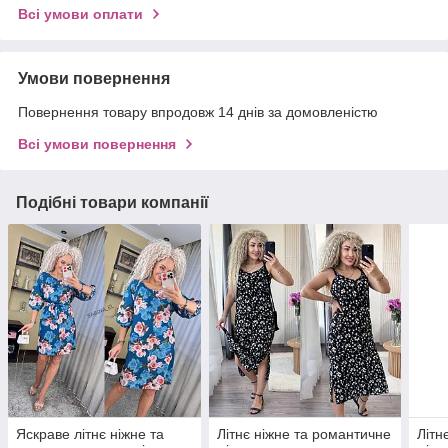
Всі умови оплати
Умови повернення
Повернення товару впродовж 14 днів за домовленістю
Всі умови повернення
Подібні товари компанії
Яскраве літнє ніжне та
Літнє ніжне та романтичне
Літн