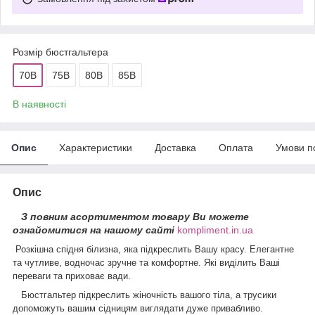
Розмір бюстгальтера
70B
75B
80B
85B
В наявності
Опис
Характеристики
Доставка
Оплата
Умови п
Опис
З повним асортиментом товару Ви можете
ознайомитися на нашому сайті
kompliment.in.ua
Розкішна спідня білизна, яка підкреслить Вашу красу. Елегантне
та чутливе, водночас зручне та комфортне. Які виділить Ваші
переваги та приховає вади.
Бюстгальтер підкреслить жіночність вашого тіла, а трусики
допоможуть вашим сідницям виглядати дуже привабливо.