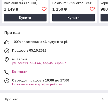
Balalaum 9330 синій,
Balaloum 9399 океан 85В
чорн
чашка С
В
1 149
1 150
980
₴
₴
Купити
Купити
Про нас
100% позитивних з 46 відгуків за рік
Працює з 05.10.2016
м. Харків
ул, АМУРСКАЯ 44, Харків, Україна
Контакти
Сьогодні працює з 10:00 до 17:00
Показати весь графік роботи
Про нас