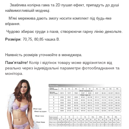
Зваблива колірна гама та 2D пушап ефект, припадуть до душі
найвимогливішій модниці.
М'які мережива дають змогу носити комплект під будь-яке
вбрання.
Чудово збирає груди з пахв, створюючи гарну лінію декольте.
Розміри
: 70,75, 80,85 чашка В.
Наявність розмірів уточнюйте в менеджера.
Пам'ятайте!
Колір і відтінок товару може відрізнятися від
реально через індивідуальні параметри фотообладнання та
монітора.