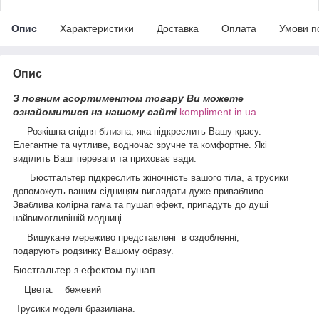
Опис
Характеристики
Доставка
Оплата
Умови п
Опис
З повним асортиментом товару Ви можете
ознайомитися на нашому сайті
kompliment.in.ua
Розкішна спідня білизна, яка підкреслить Вашу красу.
Елегантне та чутливе, водночас зручне та комфортне. Які
виділить Ваші переваги та приховає вади.
Бюстгальтер підкреслить жіночність вашого тіла, а трусики
допоможуть вашим сідницям виглядати дуже привабливо.
Зваблива колірна гама та пушап ефект, припадуть до душі
найвимогливішій модниці.
Вишукане мереживо представлені в оздобленні,
подарують родзинку Вашому образу.
Бюстгальтер з ефектом пушап.
Цвета: бежевий
Трусики моделі бразиліана.