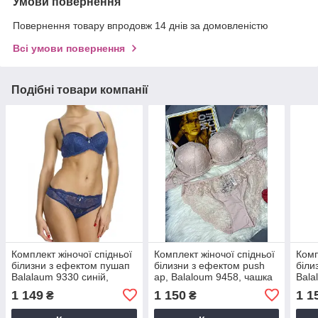
Умови повернення
Повернення товару впродовж 14 днів за домовленістю
Всі умови повернення
Подібні товари компанії
Комплект жіночої спідньої
Комплект жіночої спідньої
Комп
білизни з ефектом пушап
білизни з ефектом push
біли
Balalaum 9330 синій,
ap, Balaloum 9458, чашка
Bala
чашка С
В
1 149
1 150
1 1
₴
₴