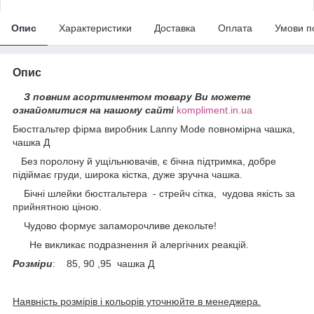
Опис
Характеристики
Доставка
Оплата
Умови п
Опис
З повним асортиментом товару Ви можете
ознайомитися на нашому сайті
kompliment.in.ua
Бюстгальтер фірма виробник Lanny Mode повномірна чашка,
чашка Д
Без поролону й ущільнювачів, є бічна підтримка, добре
підіймає груди, широка кістка, дуже зручна чашка.
Бічні шлейки бюстгальтера - стрейч сітка, чудова якість за
прийнятною ціною.
Чудово формує запаморочливе декольте!
Не викликає подразнення й алергічних реакцій.
Розміри
: 85, 90 ,95 чашка Д
Наявність розмірів і кольорів уточнюйте в менеджера.