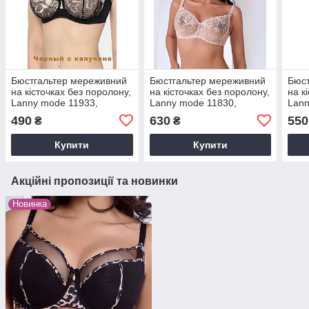
Бюстгальтер мереживний
Бюстгальтер мереживний
Бюст
на кісточках без поролону,
на кісточках без поролону,
на к
Lanny mode 11933,
Lanny mode 11830,
Lann
чорний чашка D
бежевий,чашка Д
1132
490
630
550
₴
₴
Купити
Купити
Акційні пропозиції та новинки
Новинка