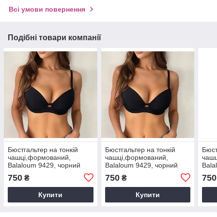
Всі умови повернення
Подібні товари компанії
Бюстгальтер на тонкій
Бюстгальтер на тонкій
Бюст
чашці,формований,
чашці,формований,
чашц
Balaloum 9429, чорний
Balaloum 9429, чорний
Bala
чашка С.
чашка В.
чашк
750
750
750
₴
₴
Купити
Купити