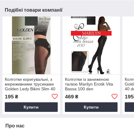
Подібні товари компанії
Колготки коригувальні, з
Колготки із заниженою
Колг
мереживними трусиками
талією Marilyn Erotik Vita
Gold
Golden Ledy Bikini Slim 40
Bassa 100 den
40 d
den
195
469
195
₴
₴
Купити
Купити
Про нас