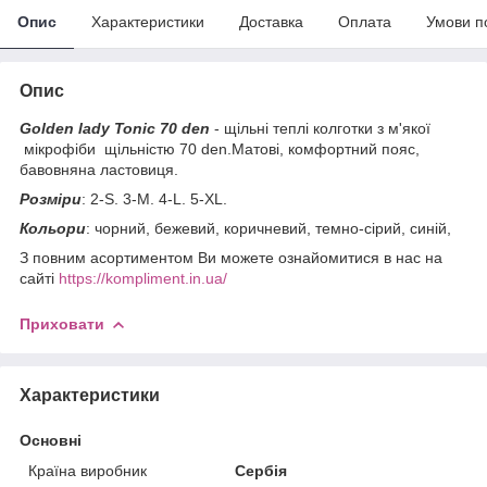
Опис
Характеристики
Доставка
Оплата
Умови п
Опис
Golden lady Tonic 70 den
- щільні теплі колготки з м'якої
мікрофіби щільністю 70 den.Матові, комфортний пояс,
бавовняна ластовиця.
Розміри
: 2-S. 3-M. 4-L. 5-XL.
Кольори
: чорний, бежевий, коричневий, темно-сірий, синій,
З повним асортиментом Ви можете ознайомитися в нас на
сайті
https://kompliment.in.ua/
Приховати
Характеристики
Основні
Країна виробник
Сербія