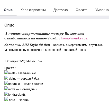
Опис
Характеристики
Доставка
Оплата
Умови п
Опис
З повним асортиментом товару Ви можете
ознайомитися на нашому сайті
kompliment.in.ua
Колготки SiSi Style 40 den
-
Колготки з мереживними трусиками.
Мають гігієнічну ластовицю з бавовною й невидимий носок.
Розміри:
2-S; 3-M; 4-L; 5-XL
Цвета:
miele - светлый беж.
daino — середній беж.
naturelle — колір засмаги.
moka — шоколадний.
londra сірий.
nero — чорний.