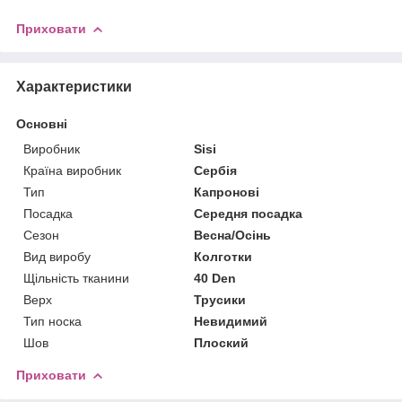
Приховати
Характеристики
Основні
Виробник
Sisi
Країна виробник
Сербія
Тип
Капронові
Посадка
Середня посадка
Сезон
Весна/Осінь
Вид виробу
Колготки
Щільність тканини
40 Den
Верх
Трусики
Тип носка
Невидимий
Шов
Плоский
Приховати