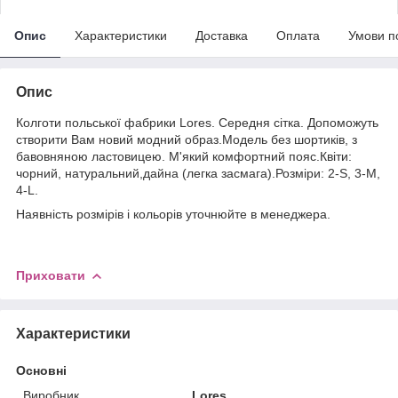
Опис
Характеристики
Доставка
Оплата
Умови п
Опис
Колготи польської фабрики Lores. Середня сітка. Допоможуть
створити Вам новий модний образ.Модель без шортиків, з
бавовняною ластовицею. М'який комфортний пояс.Квіти:
чорний, натуральний,дайна (легка засмага).Розміри: 2-S, 3-M,
4-L.
Наявність розмірів і кольорів уточнюйте в менеджера.
Приховати
Характеристики
Основні
Виробник
Lores