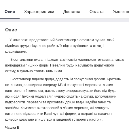
Опис
Характеристики
Доставка
Оплата
Умови п
Опис
У комплекті представлений бюстгальтер з ефектом пушап, який
піднімає груди, візуально робить їх підтягнутішими, а отже, і
красивішими.
Бюстгальтери пушап підходять жінкам із маленькою грудьми, а також
володаркам пишних форм. Невеликі груди набувають додаткового
об'єму, візуально стають більшими.
Бюстгальтер підніме груди, додасть їм спокусливої форми. Бретель
не знімна, розширена спереду. М'які спокусливі мережива, з яких
виготовлений комплект, дають змогу використовувати його під будь-
який одяг.Трусики моделі сліп чудово сидять на фігурі, допомагаючи
підкреслити переваги та приховати дрібні вади.Надійні гачки та
застібки. Комплект виготовлений з м'яких мережив, які зможуть
витончено підкреслити Ваші чуттєві форми, а яскраві та насичені
кольори ідеально впишуться в гардероб і створять настрій.
Чашка В