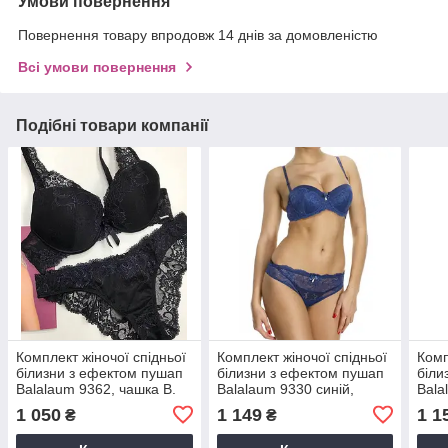
Умови повернення
Повернення товару впродовж 14 днів за домовленістю
Всі умови повернення
Подібні товари компанії
Комплект жіночої спідньої
Комплект жіночої спідньої
Комп
білизни з ефектом пушап
білизни з ефектом пушап
біли
Balalaum 9362, чашка В.
Balalaum 9330 синій,
Bala
чашка С
1 050
1 149
1 1
₴
₴